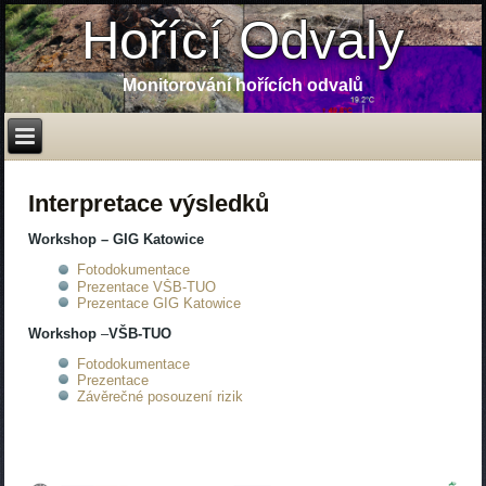
Hořící Odvaly
Monitorování hořících odvalů
Interpretace výsledků
Workshop – GIG Katowice
Fotodokumentace
Prezentace VŠB-TUO
Prezentace GIG Katowice
Workshop
–
VŠB-TUO
Fotodokumentace
Prezentace
Závěrečné posouzení rizik